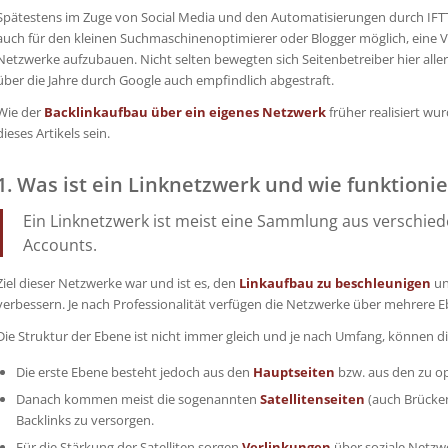
Spätestens im Zuge von Social Media und den Automatisierungen durch IFT
auch für den kleinen Suchmaschinenoptimierer oder Blogger möglich, eine Vi
Netzwerke aufzubauen. Nicht selten bewegten sich Seitenbetreiber hier alle
über die Jahre durch Google auch empfindlich abgestraft.
Wie der
Backlinkaufbau über ein eigenes Netzwerk
früher realisiert w
dieses Artikels sein.
1. Was ist ein Linknetzwerk und wie funktionie
Ein Linknetzwerk ist meist eine Sammlung aus verschie
Accounts.
Ziel dieser Netzwerke war und ist es, den
Linkaufbau zu beschleunigen
un
verbessern. Je nach Professionalität verfügen die Netzwerke über mehrere 
Die Struktur der Ebene ist nicht immer gleich und je nach Umfang, können
Die erste Ebene besteht jedoch aus den
Hauptseiten
bzw. aus den zu o
Danach kommen meist die sogenannten
Satellitenseiten
(auch Brücken
Backlinks zu versorgen.
Für die Stärkung der Satelliten sorgen
Verlinkungen
über soziale Netzw