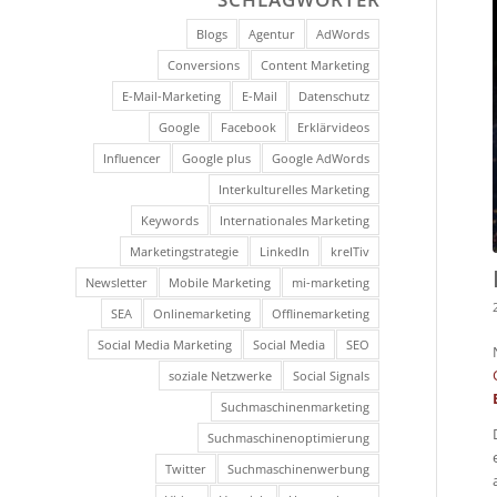
Blogs
Agentur
AdWords
Conversions
Content Marketing
E-Mail-Marketing
E-Mail
Datenschutz
Google
Facebook
Erklärvideos
Influencer
Google plus
Google AdWords
Interkulturelles Marketing
Keywords
Internationales Marketing
Marketingstrategie
LinkedIn
kreITiv
Newsletter
Mobile Marketing
mi-marketing
SEA
Onlinemarketing
Offlinemarketing
Social Media Marketing
Social Media
SEO
soziale Netzwerke
Social Signals
Suchmaschinenmarketing
Suchmaschinenoptimierung
Twitter
Suchmaschinenwerbung