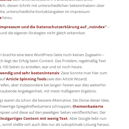
h, diesen Schritt mit unterschiedlichen Seiteninhabern über
tte, unterschiedliche Kontaktangaben im Impressum
s
hinzu.
Impressum und die Datenschutzerklärung auf „noindex“
–
nd die eigenen Strategien nicht gleich erkennbar.
h brachte eine leere WordPress-Seite noch keinen Zugewinn –
ich liegt der Erfolg beim Content. Das Problem, regelmäßig Text
is 100 Seiten zu erstellen, war und ist noch heute,
wendig und sehr kostenintensiv
. Zwar konnte man hier zum
 auf
Article Spinning Tools
(wie den Article Wizard)
eifen, aber insbesondere bei langen Texten war dies weiterhin
itraubende Angelegenheit, mit meist mäßigerem Ergebnis.
s waren da schon die bessere Alternative. Die Divise dieser Idee,
chwertige Spiegelreflexkamera schnappen,
themenbasierte
ipsen und diese auf den jeweiligen Seiten veröffentlichen. Der
Einzigartiger Content mit wenig Text
. Aber Google liebt nun
, somit stellte sich auch dies nur als suboptimale Lösung heraus.