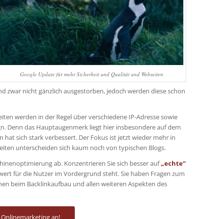
Google Update für mehr Sicherheit und Qualität und Webseiten
ind zwar nicht gänzlich ausgestorben, jedoch werden diese schon
iten werden in der Regel über verschiedene IP-Adresse sowie
gn. Denn das Hauptaugenmerk liegt hier insbesondere auf dem
n hat sich stark verbessert. Der Fokus ist jetzt wieder mehr in
eiten unterscheiden sich kaum noch von typischen Blogs.
inenoptimierung ab. Konzentrieren Sie sich besser auf
„echte“
rwert für die Nutzer im Vordergrund steht. Sie haben Fragen zum
hnen beim Backlinkaufbau und allen weiteren Aspekten des
 Onlinemarketing an!