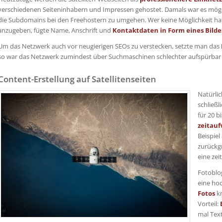
verschiedenen Seiteninhabern und Impressen gehostet. Damals war es möglic
die Subdomains bei den Freehostern zu umgehen. Wer keine Möglichkeit ha
anzugeben, fügte Name, Anschrift und
Kontaktdaten in Form eines Bilde
Um das Netzwerk auch vor neugierigen SEOs zu verstecken, setzte man das
so war das Netzwerk zumindest über Suchmaschinen schlechter aufspürbar u
Content-Erstellung auf Satellitenseiten
Natürlic
schließl
für 20 b
zeitauf
Beispiel
zurückgr
eine ze
Fotoblog
eine ho
Fotos
kn
Vorteil:
mal Text