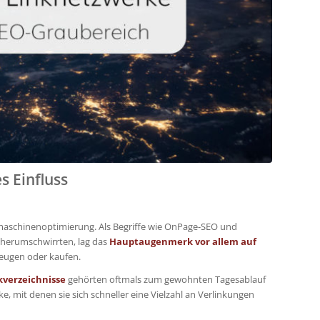
s Einfluss
chmaschinenoptimierung. Als Begriffe wie OnPage-SEO und
 herumschwirrten, lag das
Hauptaugenmerk vor allem auf
rzeugen oder kaufen.
kverzeichnisse
gehörten oftmals zum gewohnten Tagesablauf
e, mit denen sie sich schneller eine Vielzahl an Verlinkungen