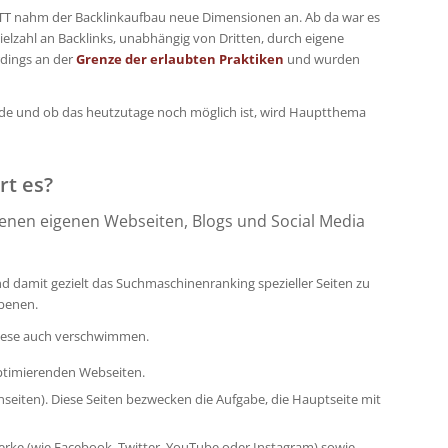
TT nahm der Backlinkaufbau neue Dimensionen an. Ab da war es
elzahl an Backlinks, unabhängig von Dritten, durch eigene
rdings an der
Grenze der erlaubten Praktiken
und wurden
urde und ob das heutzutage noch möglich ist, wird Hauptthema
rt es?
denen eigenen Webseiten, Blogs und Social Media
d damit gezielt das Suchmaschinenranking spezieller Seiten zu
Ebenen.
 diese auch verschwimmen.
ptimierenden Webseiten.
seiten). Diese Seiten bezwecken die Aufgabe, die Hauptseite mit
erke (wie Facebook, Twitter, YouTube oder Instagram) sowie