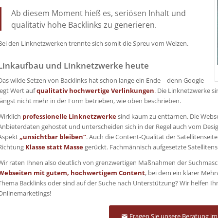
Ab diesem Moment hieß es, seriösen Inhalt und
qualitativ hohe Backlinks zu generieren.
Bei den Linknetzwerken trennte sich somit die Spreu vom Weizen.
Linkaufbau und Linknetzwerke heute
Das wilde Setzen von Backlinks hat schon lange ein Ende – denn Google
legt Wert auf
qualitativ hochwertige Verlinkungen
. Die Linknetzwerke s
längst nicht mehr in der Form betrieben, wie oben beschrieben.
Wirklich
professionelle Linknetzwerke
sind kaum zu enttarnen. Die Webse
Anbieterdaten gehostet und unterscheiden sich in der Regel auch vom Desi
Aspekt
„unsichtbar bleiben“
. Auch die Content-Qualität der Satellitenseite
Richtung
Klasse statt Masse
gerückt. Fachmännisch aufgesetzte Satellitens
Wir raten Ihnen also deutlich von grenzwertigen Maßnahmen der Suchmasch
Webseiten mit gutem, hochwertigem Content
, bei dem ein klarer Meh
Thema Backlinks oder sind auf der Suche nach Unterstützung? Wir helfen I
Onlinemarketings!
Fragen Sie unsere Beratung im