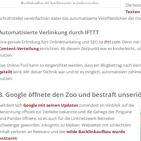
Backlinkaufbau mit Satellitenseiten in Linknetzwerken
Die bes
Texten 
Schnittstelle) vereinfachten dabei das automatisierte Veröffentlichen der Co
Automatisierte Verlinkung durch IFTTT
Eine geniale Erfindung fürs Onlinemarketing und SEO ist
ifttt.com
. Denn mit 
Content-Verteilung
einrichten. Ab diesem Zeitpunkt war es kinderleicht, s
nutzen.
Das Online-Tool kann so eingerichtet werden, dass ein Blogbeitrag nach Ver
geteilt
wird. Mit dieser Technik war und ist es möglich, automatisiert zahlrei
nutzen.
3. Google öffnete den Zoo und bestraft unseri
Seitdem sich
Google mit seinen Updates
zumindest im Hinblick auf die
Benennung offiziell zur Tierliebe bekannte und die Gehege der Pinguine
und Pandas öffnete, ist es auch für die Linknetzwerk-Betreiber
schwieriger geworden, inkognito zu bleiben. Webseiten mit schlechtem
Inhalt verloren an Relevanz und der
wilde Backlinkaufbau wurde
enttarnt
.