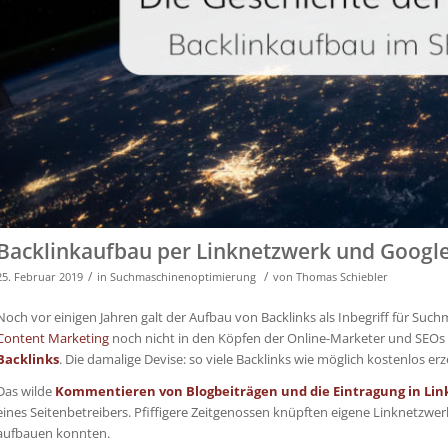
Backlinkaufbau per Linknetzwerk und Google
/
/
25. Februar 2019
in
Suchmaschinenoptimierung
von
Thomas Schiebler
Noch vor einigen Jahren galt der Aufbau von Backlinks als Inbegriff für Su
Content Marketing
noch nicht in den Köpfen der Online-Marketer und SEOs
Backlinks
. Die damalige Devise: so viele Backlinks wie möglich kostenlos e
Das wilde
Kommentieren von Blogbeiträgen und die Eintragung in Lin
eines Seitenbetreibers. Pfiffigere Zeitgenossen knüpften eigene Linknetzwerk
aufbauen konnten.