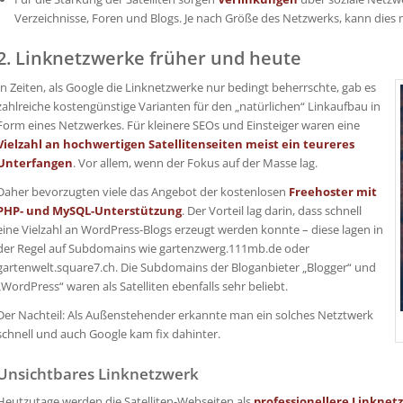
Verzeichnisse, Foren und Blogs. Je nach Größe des Netzwerks, kann dies
2. Linknetzwerke früher und heute
In Zeiten, als Google die Linknetzwerke nur bedingt beherrschte, gab es
zahlreiche kostengünstige Varianten für den „natürlichen“ Linkaufbau in
Form eines Netzwerkes. Für kleinere SEOs und Einsteiger waren eine
Vielzahl an hochwertigen Satellitenseiten meist ein teureres
Unterfangen
. Vor allem, wenn der Fokus auf der Masse lag.
Daher bevorzugten viele das Angebot der kostenlosen
Freehoster mit
PHP- und MySQL-Unterstützung
. Der Vorteil lag darin, dass schnell
eine Vielzahl an WordPress-Blogs erzeugt werden konnte – diese lagen in
der Regel auf Subdomains wie gartenzwerg.111mb.de oder
gartenwelt.square7.ch. Die Subdomains der Bloganbieter „Blogger“ und
„WordPress“ waren als Satelliten ebenfalls sehr beliebt.
Der Nachteil: Als Außenstehender erkannte man ein solches Netztwerk
schnell und auch Google kam fix dahinter.
Unsichtbares Linknetzwerk
Heutzutage werden die Satelliten-Webseiten als
professionellere Linknet